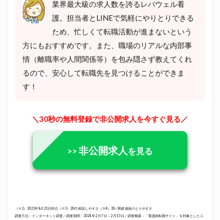
業界最大級の求人数を誇るレバウェル看
護。担当者とLINEで気軽にやりとりできる
ため、忙しくて転職活動が進まないという
方にもおすすめです。また、職場のリアルな内部事
情（離職率や人間関係等）を包み隠さず教えてくれ
るので、安心して転職先を見つけることができま
す！
＼30秒の無料登録で非公開求人を今すぐ見る／
非公開求人
>>
を見る
（※2）2023年8月21日時点（※3）20代 相談しやすさ（※4）20~34歳 連絡のとりやすさ
調査方法：インターネット調査／調査期間：2024 年2 月7 日～2 月13 日／調査概要：「看護師転職サイト」を対象としたユ