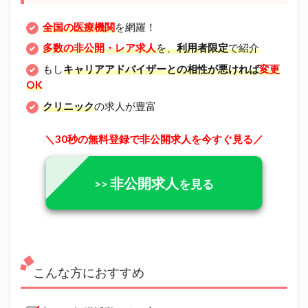
全国の医療機関
を網羅！
多数の非公開・レア求人
を、
利用者限定
で紹介
もし
キャリアアドバイザーとの相性が悪ければ
変更
OK
クリニック
の求人が豊富
＼30秒の無料登録で非公開求人を今すぐ見る／
非公開求人
>>
を見る
こんな方におすすめ