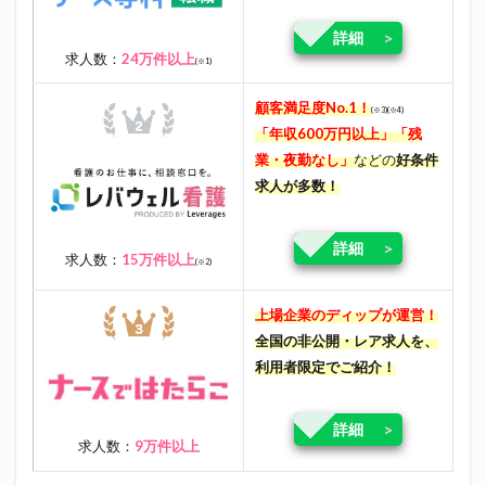
詳細
求人数：
24万件以上
(※1)
顧客満足度No.1！
(※3)(※4)
「年収600万円以上」「残
業・夜勤なし」
などの
好条件
求人が多数！
詳細
求人数：
15万件以上
(※2)
上場企業のディップが運営！
全国の非公開・レア求人を、
利用者限定でご紹介！
詳細
求人数：
9万件以上