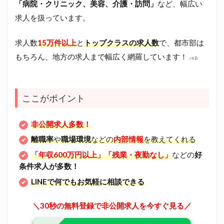
「病院・クリニック、美容、介護・訪問」
など、幅広い
求人を扱っています。
求人数
15万件以上
と
トップクラスの求人数
で、都市部は
もちろん、地方の求人まで幅広く網羅しています！
（※2）
ここがポイント
非公開求人多数！
離職率
や
職場環境
などの
内部情報
を教えてくれる
「年収600万円以上」「残業・夜勤なし」
などの
好
条件求人が多数！
LINEで何でもお気軽に相談できる
＼30秒の無料登録で非公開求人を今すぐ見る／