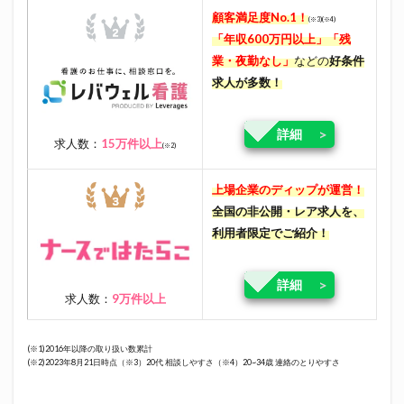
顧客満足度No.1！
(※3)(※4)
「年収600万円以上」「残
業・夜勤なし」
などの
好条件
求人が多数！
詳細
求人数：
15万件以上
(※2)
上場企業のディップが運営！
全国の非公開・レア求人を、
利用者限定でご紹介！
詳細
求人数：
9万件以上
(※1)2016年以降の取り扱い数累計
(※2)2023年8月21日時点（※3）20代 相談しやすさ（※4）20~34歳 連絡のとりやすさ