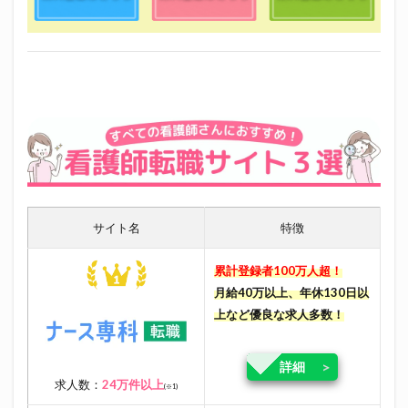
サイト名
特徴
累計登録者100万人超！
月給40万以上、年休130日以
上など優良な求人多数！
詳細
求人数：
24万件以上
(※1)