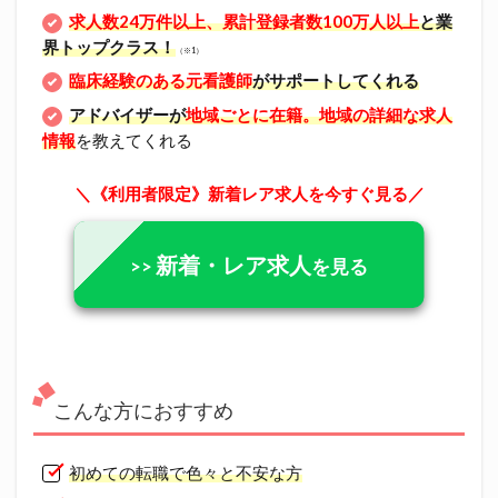
求人数24万件以上、累計登録者数100万人以上
と業
界トップクラス！
（※1）
臨床経験のある元看護師
がサポートしてくれる
アドバイザーが
地域ごとに在籍。
地域の詳細な求人
情報
を教えてくれる
＼《利用者限定》新着レア求人を今すぐ見る／
新着・レア求人
>>
を見る
こんな方におすすめ
初めての転職で色々と不安な方