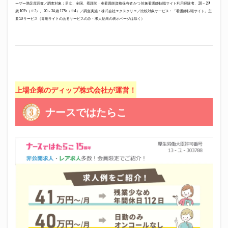
ーザー満足度調査／調査対象：男女、全国、看護師・准看護師資格保有者 かつ 対象看護師転職サイト利用経験者、20～29
歳 107s（※3）、20～34 歳 175s（※4）／調査実施：株式会社エクスクリエ／比較対象サービス：「看護師転職サイト」主
要10 サービス（専用サイトのあるサービスのみ・求人結果の表示ページは除く）
上場企業のディップ株式会社が運営！
ナースではたらこ