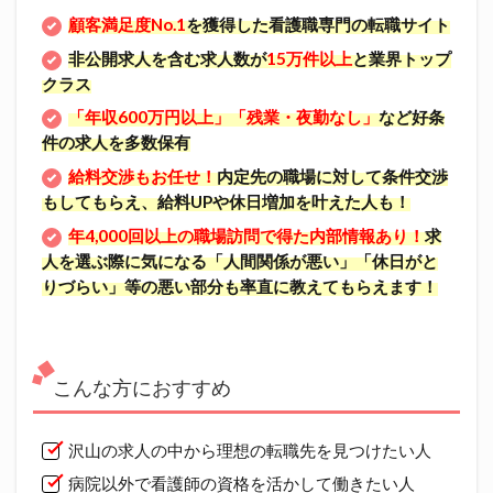
顧客満足度No.1
を獲得した看護職専門の転職サイト
非公開求人を含む求人数が
15万件以上
と業界トップ
クラス
「年収600万円以上」「残業・夜勤なし」
など好条
件の求人を多数保有
給料交渉もお任せ！
内定先の職場に対して条件交渉
もしてもらえ、給料UPや休日増加を叶えた人も！
年4,000回以上の職場訪問で得た内部情報あり！
求
人を選ぶ際に気になる「人間関係が悪い」「休日がと
りづらい」等の悪い部分も率直に教えてもらえます！
こんな方におすすめ
沢山の求人の中から理想の転職先を見つけたい人
病院以外で看護師の資格を活かして働きたい人