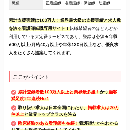
職種
正看護師・准看護師・保健師・助産師
累計支援実績は100万人！業界最大級の支援実績と求人数
を誇る看護師転職専用サイト！
転職希望者のほとんどが
利用している大定番サービスであり、登録は必須★
年収
600万以上/月給40万以上や年休130日以上など、優良求
人をたくさん提案してくれます。
ここがポイント
累計登録者数100万人以上と業界最多級！
かつ
顧客
満足度2年連続No.1
取り扱い求人は日本全国にわたり、
掲載求人は20万
件以上
と業界トップクラスを誇る
臨床経験のある看護師も在籍！
看護師だからわかる
リアルな視点でサポートしてくれる