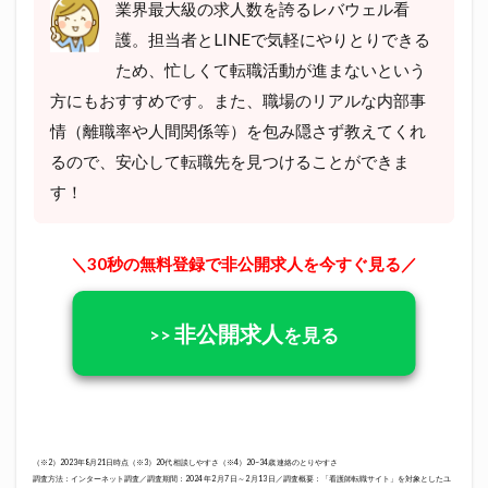
業界最大級の求人数を誇るレバウェル看
護。担当者とLINEで気軽にやりとりできる
ため、忙しくて転職活動が進まないという
方にもおすすめです。また、職場のリアルな内部事
情（離職率や人間関係等）を包み隠さず教えてくれ
るので、安心して転職先を見つけることができま
す！
＼30秒の無料登録で非公開求人を今すぐ見る／
非公開求人
>>
を見る
（※2）2023年8月21日時点（※3）20代 相談しやすさ（※4）20~34歳 連絡のとりやすさ
調査方法：インターネット調査／調査期間：2024 年2 月7 日～2 月13 日／調査概要：「看護師転職サイト」を対象としたユ