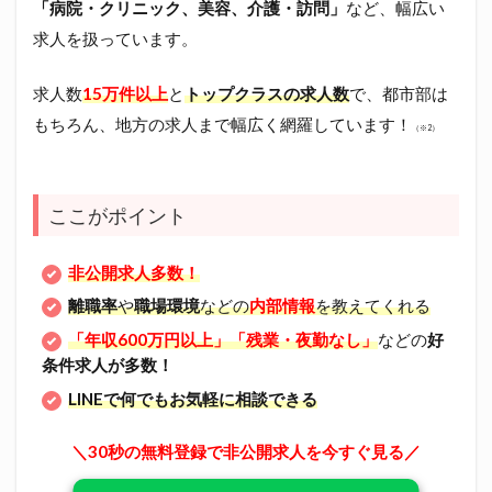
「病院・クリニック、美容、介護・訪問」
など、幅広い
求人を扱っています。
求人数
15万件以上
と
トップクラスの求人数
で、都市部は
もちろん、地方の求人まで幅広く網羅しています！
（※2）
ここがポイント
非公開求人多数！
離職率
や
職場環境
などの
内部情報
を教えてくれる
「年収600万円以上」「残業・夜勤なし」
などの
好
条件求人が多数！
LINEで何でもお気軽に相談できる
＼30秒の無料登録で非公開求人を今すぐ見る／