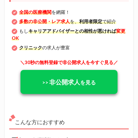
全国の医療機関
を網羅！
多数の非公開・レア求人
を、
利用者限定
で紹介
もし
キャリアアドバイザーとの相性が悪ければ
変更
OK
クリニック
の求人が豊富
＼30秒の無料登録で非公開求人を今すぐ見る／
非公開求人
>>
を見る
こんな方におすすめ