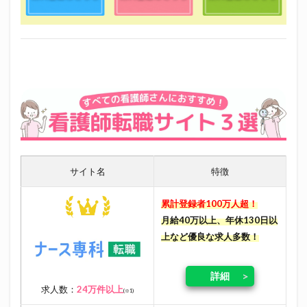
サイト名
特徴
累計登録者100万人超！
月給40万以上、年休130日以
上など優良な求人多数！
詳細
求人数：
24万件以上
(※1)