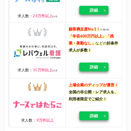
詳細
求人数：
24万件以上
(※1)
顧客満足度No.1！
(※3)(※4)
「年収600万円以上」「残
業・夜勤なし」
などの
好条件
求人が多数！
詳細
求人数：
15万件以上
(※2)
上場企業のディップが運営！
全国の非公開・レア求人を、
利用者限定でご紹介！
詳細
求人数：
9万件以上