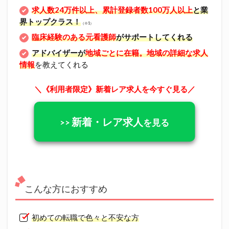
求人数24万件以上、累計登録者数100万人以上
と業
界トップクラス！
（※1）
臨床経験のある元看護師
がサポートしてくれる
アドバイザーが
地域ごとに在籍。
地域の詳細な求人
情報
を教えてくれる
＼《利用者限定》新着レア求人を今すぐ見る／
新着・レア求人
>>
を見る
こんな方におすすめ
初めての転職で色々と不安な方