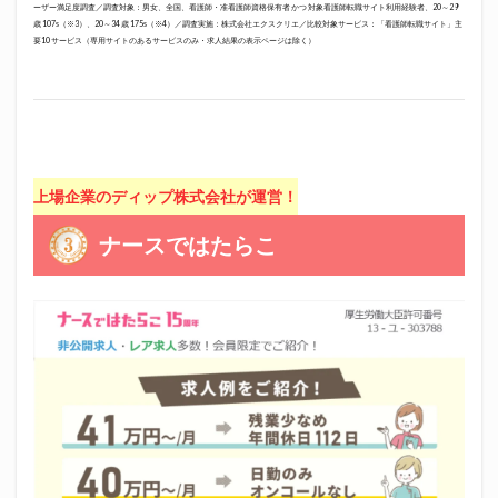
ーザー満足度調査／調査対象：男女、全国、看護師・准看護師資格保有者 かつ 対象看護師転職サイト利用経験者、20～29
歳 107s（※3）、20～34 歳 175s（※4）／調査実施：株式会社エクスクリエ／比較対象サービス：「看護師転職サイト」主
要10 サービス（専用サイトのあるサービスのみ・求人結果の表示ページは除く）
上場企業のディップ株式会社が運営！
ナースではたらこ